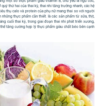
ung một số thực phẩm giàu vitamin B, chủ yếu là ngũ cốc,
 quý thứ hai của thai kỳ, thai nhi tăng trưởng nhanh, các hệ
tiêu thụ calo và protein của phụ nữ mang thai so với người
 những thực phẩm cần thiết. là các sản phẩm từ sữa, thịt,
háng cuối thai kỳ, trong giai đoạn thai nhi phát triển xương,
ó thể tăng cường hợp lý thực phẩm giàu chất béo bên cạnh