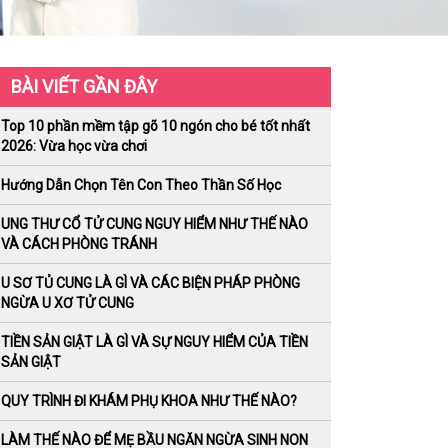
BÀI VIẾT GẦN ĐÂY
Top 10 phần mềm tập gõ 10 ngón cho bé tốt nhất
2026: Vừa học vừa chơi
Hướng Dẫn Chọn Tên Con Theo Thần Số Học
UNG THƯ CỔ TỬ CUNG NGUY HIỂM NHƯ THẾ NÀO
VÀ CÁCH PHÒNG TRÁNH
U SƠ TỦ CUNG LÀ GÌ VÀ CÁC BIỆN PHÁP PHÒNG
NGỪA U XƠ TỬ CUNG
TIỀN SẢN GIẬT LÀ GÌ VÀ SỰ NGUY HIỂM CỦA TIỀN
SẢN GIẬT
QUY TRÌNH ĐI KHÁM PHỤ KHOA NHƯ THẾ NÀO?
LÀM THẾ NÀO ĐỂ MẸ BẦU NGĂN NGỪA SINH NON