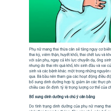
Phụ nữ mang thai thừa cân sẽ tăng nguy cơ biến
thai kỳ, viêm thận, huyết khối, thai chết lưu và k
với sản phụ, ngay cả khi lực chuyển dạ, ống sinh 
nhưng do thai nhi quá khổ, khi sinh đầu và vai củ
sinh và các bệnh khác. một trong những nguyên nh
qua. Bà bầu nên tham gia các hoạt động điều đ
bổ sung dinh dưỡng hợp lý, giảm ăn các thực phẩ
chiều cao ổn định. tỷ lệ trọng lượng cơ thể của c
Bổ sung dinh dưỡng và chú ý cân bằng
Do tình trạng dinh dưỡng của phụ nữ mang thai