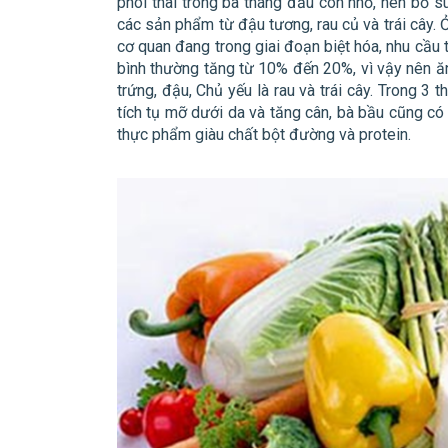
phôi thai trong ba tháng đầu còn nhỏ, nên bổ s
các sản phẩm từ đậu tương, rau củ và trái cây. Ở
cơ quan đang trong giai đoạn biệt hóa, nhu cầu 
bình thường tăng từ 10% đến 20%, vì vậy nên ăn
trứng, đậu, Chủ yếu là rau và trái cây. Trong 3 t
tích tụ mỡ dưới da và tăng cân, bà bầu cũng c
thực phẩm giàu chất bột đường và protein.