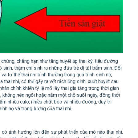
 chứng, chẳng hạn như tăng huyết áp thai kỳ, tiểu đường
hó sinh, thậm chí sinh ra những đứa trẻ dị tật bẩm sinh. Đối
và tư thế thai nhi bình thường trong quá trình sinh nở,
a thai nhi, có thể gây ra vết rách ống sinh, xuất huyết sau
ân chính khiến tỷ lệ mổ lấy thai gia tăng trong thời gian
ộ, không nên ngồi hoặc nằm một chỗ suốt ngày, đồng thời
m nhiều calo, nhiều chất béo và nhiều đường, duy trì
hính họ và trọng lượng của thai nhi.
 có ảnh hưởng lớn đến sự phát triển của mô não thai nhi,