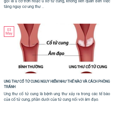
gọi là u cơ trơn hoặc u xơ tử cung, không liên quan đến việc
tăng nguy cơ ung thư ...
03
May
UNG THƯ CỔ TỬ CUNG NGUY HIỂM NHƯ THẾ NÀO VÀ CÁCH PHÒNG
TRÁNH
Ung thư cổ tử cung là bệnh ung thư xảy ra trong các tế bào
của cổ tử cung, phần dưới của tử cung nối với âm đạo.