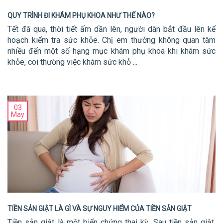
QUY TRÌNH ĐI KHÁM PHỤ KHOA NHƯ THẾ NÀO?
Tết đã qua, thời tiết ấm dần lên, người dân bắt đầu lên kế
hoạch kiểm tra sức khỏe. Chị em thường không quan tâm
nhiều đến một số hạng mục khám phụ khoa khi khám sức
khỏe, coi thường việc khám sức khỏ ...
03
May
TIỀN SẢN GIẬT LÀ GÌ VÀ SỰ NGUY HIỂM CỦA TIỀN SẢN GIẬT
Tiền sản giật là một biến chứng thai kỳ. Sau tiền sản giật,