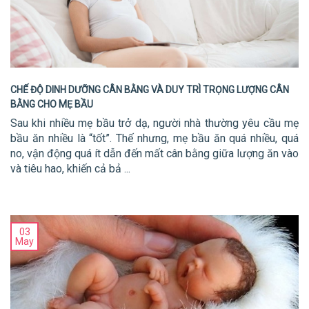
CHẾ ĐỘ DINH DƯỠNG CÂN BẰNG VÀ DUY TRÌ TRỌNG LƯỢNG CÂN
BẰNG CHO MẸ BẦU
Sau khi nhiều mẹ bầu trở dạ, người nhà thường yêu cầu mẹ
bầu ăn nhiều là “tốt”. Thế nhưng, mẹ bầu ăn quá nhiều, quá
no, vận động quá ít dẫn đến mất cân bằng giữa lượng ăn vào
và tiêu hao, khiến cả bả ...
03
May